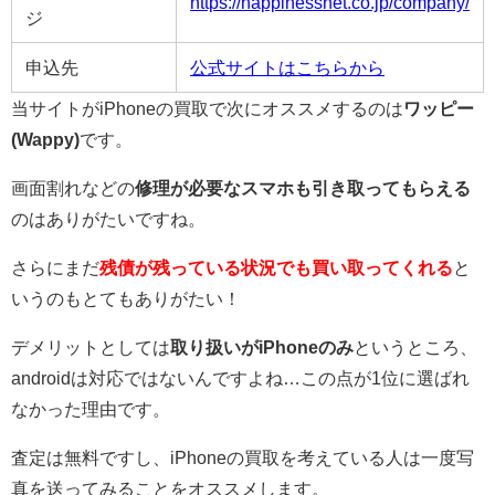
https://happinessnet.co.jp/company/
ジ
申込先
公式サイトはこちらから
当サイトがiPhoneの買取で次にオススメするのは
ワッピー
(Wappy)
です。
画面割れなどの
修理が必要なスマホも引き取ってもらえる
のはありがたいですね。
さらにまだ
残債が残っている状況でも買い取ってくれる
と
いうのもとてもありがたい！
デメリットとしては
取り扱いがiPhoneのみ
というところ、
androidは対応ではないんですよね…この点が1位に選ばれ
なかった理由です。
査定は無料ですし、iPhoneの買取を考えている人は一度写
真を送ってみることをオススメします。