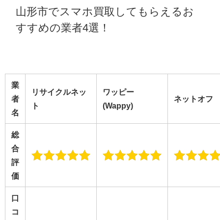
山形市でスマホ買取してもらえるお
すすめの業者4選！
業
リサイクルネッ
ワッピー
者
ネットオフ
ト
(Wappy)
名
総
合
評
価
口
コ