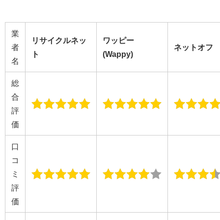
業
リサイクルネッ
ワッピー
者
ネットオフ
ト
(Wappy)
名
総
合
評
価
口
コ
ミ
評
価