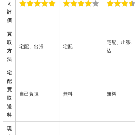
ミ
評
価
買
取
宅配、出張
宅配、出張
宅配
方
込
法
宅
配
買
自己負担
無料
無料
取
送
料
現