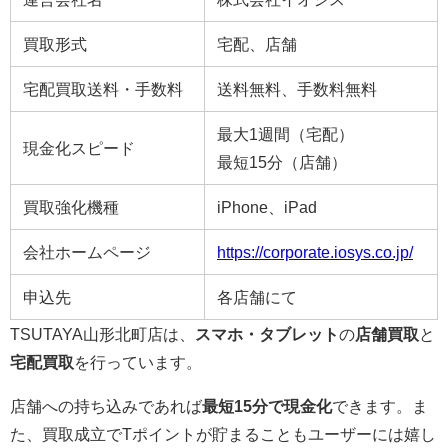
買取形式
宅配、店舗
宅配買取送料・手数料
送料無料、手数料無料
最大1週間（宅配）
現金化スピード
最短15分（店舗）
買取強化機種
iPhone、iPad
会社ホームページ
https://corporate.iosys.co.jp/
申込先
各店舗にて
TSUTAYA山形北町店は、
スマホ・タブレット
の
店舗買取
と
宅配買取
を行っています。
店舗への持ち込みであれば
最短15分で現金化
できます。ま
た、買取成立でTポイントが貯まることもユーザーには嬉し