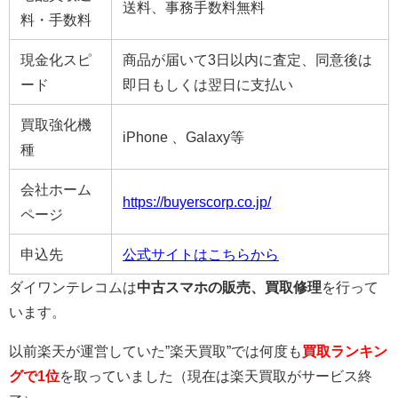
送料、事務手数料無料
料・手数料
現金化スピ
商品が届いて3日以内に査定、同意後は
ード
即日もしくは翌日に支払い
買取強化機
iPhone 、Galaxy等
種
会社ホーム
https://buyerscorp.co.jp/
ページ
申込先
公式サイトはこちらから
ダイワンテレコムは
中古スマホの販売、買取修理
を行って
います。
以前楽天が運営していた”楽天買取”では何度も
買取ランキン
グで1位
を取っていました（現在は楽天買取がサービス終