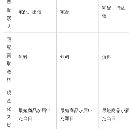
買
宅配、持込
取
宅配、出張
宅配
張
形
式
宅
配
買
無料
無料
無料
取
送
料
現
金
化
最短商品が届い
最短商品が届い
最短商品が
ス
た当日
た即日
た当日
ピ