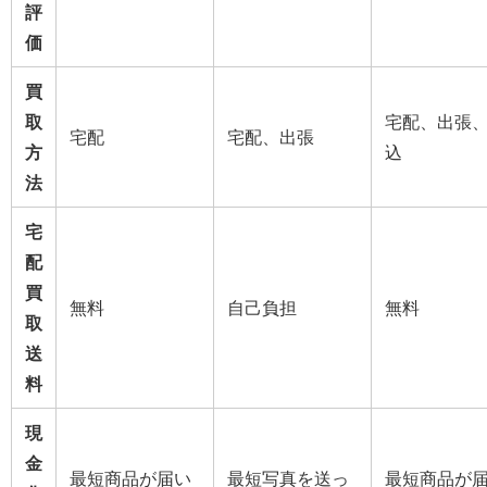
評
価
買
取
宅配、出張
宅配
宅配、出張
方
込
法
宅
配
買
無料
自己負担
無料
取
送
料
現
金
最短商品が届い
最短写真を送っ
最短商品が