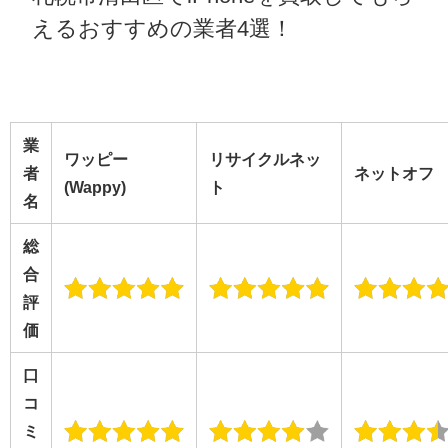
えるおすすめの業者4選！
業
ワッピー
リサイクルネッ
者
ネットオフ
(Wappy)
ト
名
総
合
評
価
口
コ
ミ