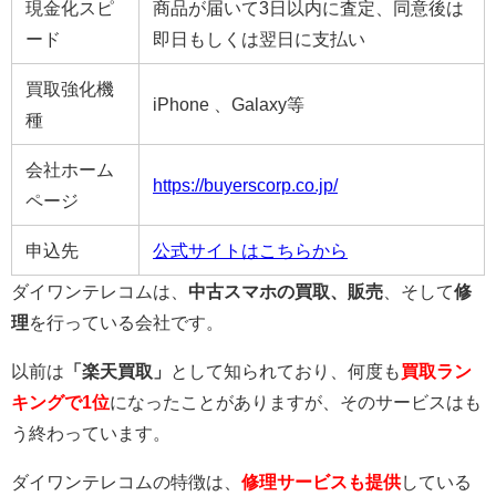
現金化スピ
商品が届いて3日以内に査定、同意後は
ード
即日もしくは翌日に支払い
買取強化機
iPhone 、Galaxy等
種
会社ホーム
https://buyerscorp.co.jp/
ページ
申込先
公式サイトはこちらから
ダイワンテレコムは、
中古スマホの買取、販売
、そして
修
理
を行っている会社です。
以前は
「楽天買取」
として知られており、何度も
買取ラン
キングで1位
になったことがありますが、そのサービスはも
う終わっています。
ダイワンテレコムの特徴は、
修理サービスも提供
している