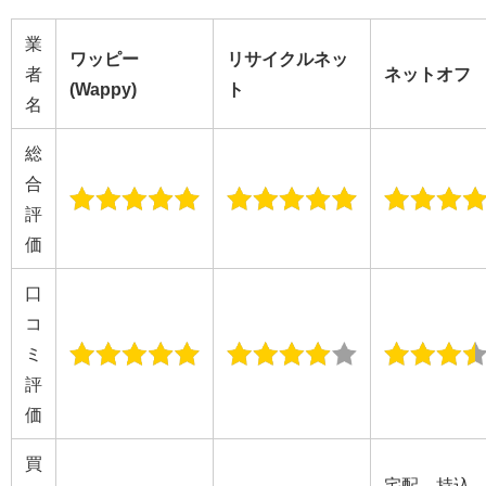
業
ワッピー
リサイクルネッ
者
ネットオフ
(Wappy)
ト
名
総
合
評
価
口
コ
ミ
評
価
買
宅配、持込