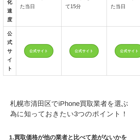
化
た当日
て15分
た当日
速
度
公
式
サ
公式サイト
公式サイト
公式サイト
イ
ト
札幌市清田区でiPhone買取業者を選ぶ
為に知っておきたい3つのポイント！
1.買取価格が他の業者と比べて差がないかを