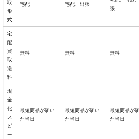
取
宅配
宅配、出張
張
形
式
宅
配
買
無料
無料
無料
取
送
料
現
金
化
最短商品が届い
最短商品が届い
最短商品が
ス
た当日
た当日
た当日
ピ
ー