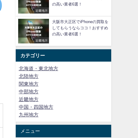
の高い業者6選！
近畿地方
大阪市大正区でiPhoneの買取を
してもらうならココ！おすすめ
の高い業者6選！
近畿地方
カテゴリー
北海道・東北地方
北陸地方
関東地方
中部地方
近畿地方
中国・四国地方
九州地方
メニュー