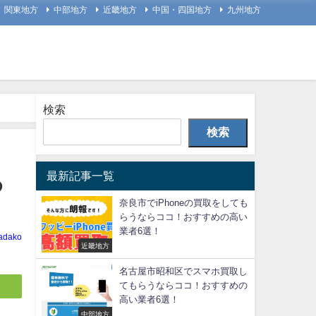
関東地方
中部地方
近畿地方
中国・四国地方
九州地方
検索
検索
最新記事一覧
め
奈良市でiPhoneの買取をしても
らうならココ！おすすめの高い
業者6選！
adako
近畿地方
名古屋市昭和区でスマホ買取し
てもらうならココ！おすすめの
高い業者6選！
中部地方