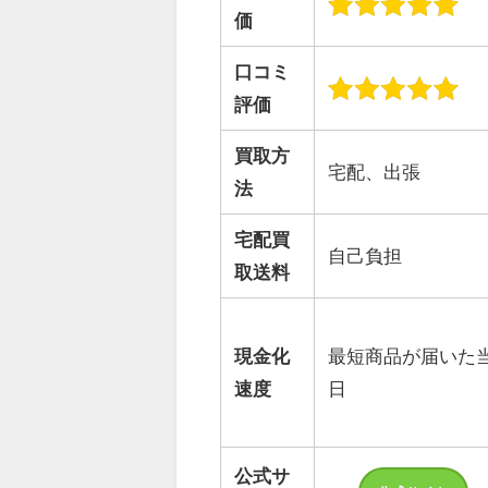
価
口コミ
評価
買取方
宅配、出張
法
宅配買
自己負担
取送料
現金化
最短商品が届いた
速度
日
公式サ