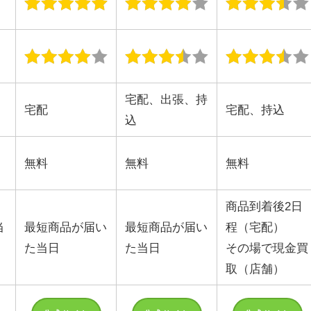
宅配、出張、持
宅配
宅配、持込
込
無料
無料
無料
商品到着後2日
当
最短商品が届い
最短商品が届い
程（宅配）
た当日
た当日
その場で現金買
取（店舗）