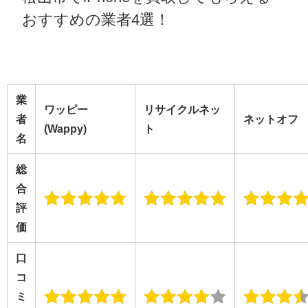
おすすめの業者4選！
業
ワッピー
リサイクルネッ
者
ネットオフ
(Wappy)
ト
名
総
合
評
価
口
コ
ミ