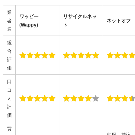
業
ワッピー
リサイクルネッ
者
ネットオフ
(Wappy)
ト
名
総
合
評
価
口
コ
ミ
評
価
買
宅配、持込