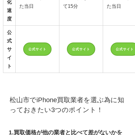
化
た当日
て15分
た当日
速
度
公
式
サ
公式サイト
公式サイト
公式サイト
イ
ト
松山市でiPhone買取業者を選ぶ為に知
っておきたい3つのポイント！
1.買取価格が他の業者と比べて差がないかを