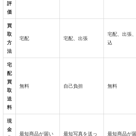
評
価
買
取
宅配、出張
宅配
宅配、出張
方
込
法
宅
配
買
無料
自己負担
無料
取
送
料
現
金
最短商品が届い
最短写真を送っ
最短商品が