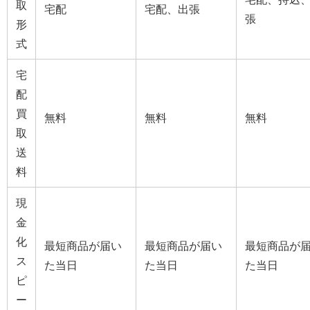
取
宅配
宅配、出張
張
形
式
宅
配
買
無料
無料
無料
取
送
料
現
金
化
最短商品が届い
最短商品が届い
最短商品が
ス
た当日
た当日
た当日
ピ
ー