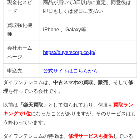
現金化スピ
商品が届いて3日以内に査定、同意後は
ード
即日もしくは翌日に支払い
買取強化機
iPhone 、Galaxy等
種
会社ホーム
https://buyerscorp.co.jp/
ページ
申込先
公式サイトはこちらから
ダイワンテレコムは、
中古スマホの買取、販売
、そして
修
理
を行っている会社です。
以前は
「楽天買取」
として知られており、何度も
買取ラン
キングで1位
になったことがありますが、そのサービスはも
う終わっています。
ダイワンテレコムの特徴は、
修理サービスも提供
している