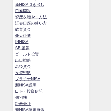
新NISA引き出し
口座開設
資産を増やす方法
証券口座の使い方
教育資金
楽天証券
旧NISA
SBI証券
ゴールド投資
出口戦略
老後資金
投資戦略
プラチナNISA
新NISA説明
ETF・投資信託
個別株
証券会社
新NISA確定申告