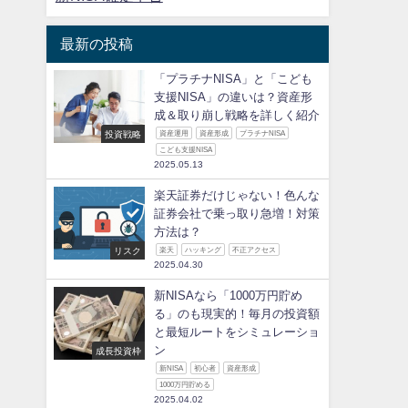
最新の投稿
「プラチナNISA」と「こども
支援NISA」の違いは？資産形
成＆取り崩し戦略を詳しく紹介
投資戦略
資産運用
資産形成
プラチナNISA
こども支援NISA
2025.05.13
楽天証券だけじゃない！色んな
証券会社で乗っ取り急増！対策
方法は？
リスク
楽天
ハッキング
不正アクセス
2025.04.30
新NISAなら「1000万円貯め
る」のも現実的！毎月の投資額
と最短ルートをシミュレーショ
ン
成長投資枠
新NISA
初心者
資産形成
1000万円貯める
2025.04.02