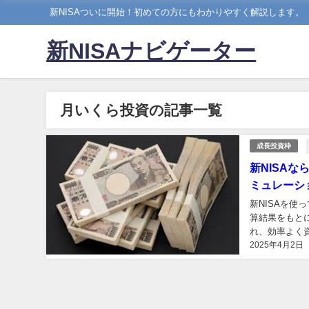
新NISAついに開始！初めての方にもわかりやすく解説します。
新NISAナビゲーター
月いくら投資の記事一覧
成長投資枠
新NISA
ミュレーシ
新NISAを使
算結果をもと
れ、効率よく資
2025年4月2日