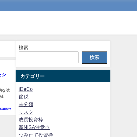
検索
検索
をシ
カテゴリー
iDeCo
的な試
節税
触
未分類
isanew
リスク
成長投資枠
新NISA注意点
つみたて投資枠