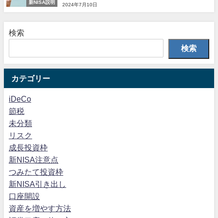
新NISA説明
2024年7月10日
検索
検索
カテゴリー
iDeCo
節税
未分類
リスク
成長投資枠
新NISA注意点
つみたて投資枠
新NISA引き出し
口座開設
資産を増やす方法