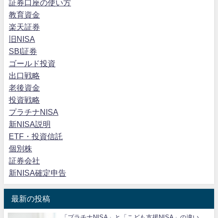
証券口座の使い方
教育資金
楽天証券
旧NISA
SBI証券
ゴールド投資
出口戦略
老後資金
投資戦略
プラチナNISA
新NISA説明
ETF・投資信託
個別株
証券会社
新NISA確定申告
最新の投稿
「プラチナNISA」と「こども支援NISA」の違い