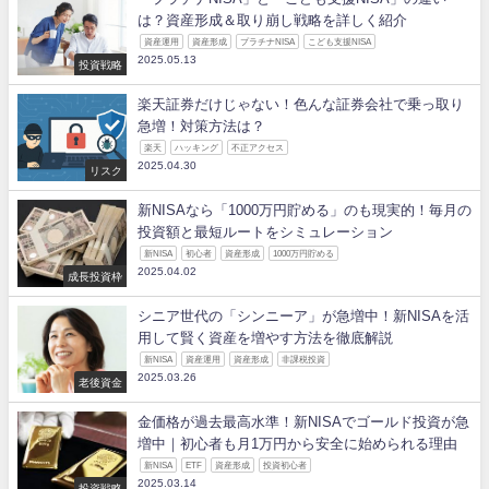
は？資産形成＆取り崩し戦略を詳しく紹介
資産運用
資産形成
プラチナNISA
こども支援NISA
2025.05.13
投資戦略
楽天証券だけじゃない！色んな証券会社で乗っ取り
急増！対策方法は？
楽天
ハッキング
不正アクセス
2025.04.30
リスク
新NISAなら「1000万円貯める」のも現実的！毎月の
投資額と最短ルートをシミュレーション
新NISA
初心者
資産形成
1000万円貯める
2025.04.02
成長投資枠
シニア世代の「シンニーア」が急増中！新NISAを活
用して賢く資産を増やす方法を徹底解説
新NISA
資産運用
資産形成
非課税投資
2025.03.26
老後資金
金価格が過去最高水準！新NISAでゴールド投資が急
増中｜初心者も月1万円から安全に始められる理由
新NISA
ETF
資産形成
投資初心者
2025.03.14
投資戦略