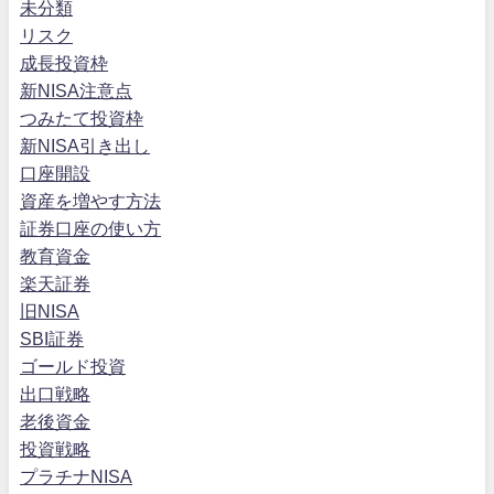
未分類
リスク
成長投資枠
新NISA注意点
つみたて投資枠
新NISA引き出し
口座開設
資産を増やす方法
証券口座の使い方
教育資金
楽天証券
旧NISA
SBI証券
ゴールド投資
出口戦略
老後資金
投資戦略
プラチナNISA