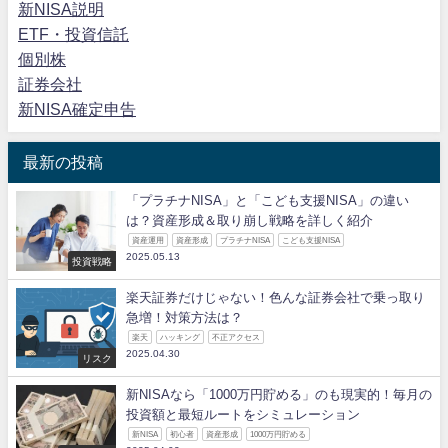
新NISA説明
ETF・投資信託
個別株
証券会社
新NISA確定申告
最新の投稿
「プラチナNISA」と「こども支援NISA」の違い
は？資産形成＆取り崩し戦略を詳しく紹介
資産運用
資産形成
プラチナNISA
こども支援NISA
2025.05.13
投資戦略
楽天証券だけじゃない！色んな証券会社で乗っ取り
急増！対策方法は？
楽天
ハッキング
不正アクセス
2025.04.30
リスク
新NISAなら「1000万円貯める」のも現実的！毎月の
投資額と最短ルートをシミュレーション
新NISA
初心者
資産形成
1000万円貯める